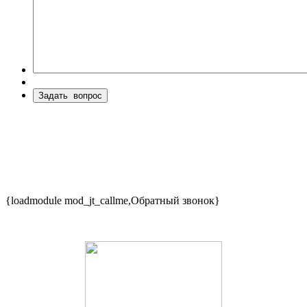
{loadmodule mod_jt_callme,Обратный звонок}